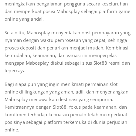
meningkatkan pengalaman pengguna secara keseluruhan
dan memperkuat posisi Mabosplay sebagai platform game
online yang andal.
Selain itu, Mabosplay menyediakan opsi pembayaran yang
nyaman dengan waktu pemrosesan yang cepat, sehingga
proses deposit dan penarikan menjadi mudah. ​​Kombinasi
kemudahan, keamanan, dan variasi ini memperjelas
mengapa Mabosplay diakui sebagai situs Slot88 resmi dan
tepercaya.
Bagi siapa pun yang ingin menikmati permainan slot
online di lingkungan yang aman, adil, dan menyenangkan,
Mabosplay menawarkan destinasi yang sempurna.
Kemitraannya dengan Slot88, fokus pada keamanan, dan
komitmen terhadap kepuasan pemain telah memperkuat
posisinya sebagai platform terkemuka di dunia perjudian
online.