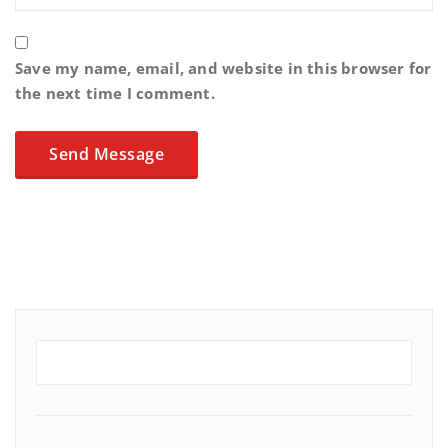
Save my name, email, and website in this browser for
the next time I comment.