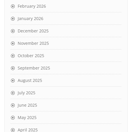
February 2026
January 2026
December 2025
November 2025
October 2025
September 2025
August 2025
July 2025
June 2025
May 2025
April 2025