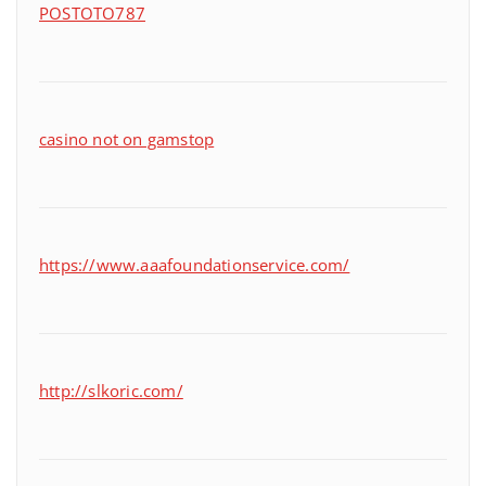
POSTOTO787
casino not on gamstop
https://www.aaafoundationservice.com/
http://slkoric.com/