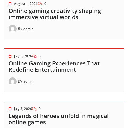
August 1, 2026
0
Online gaming creativity shaping
immersive virtual worlds
By
admin
July 5, 2026
0
Online Gaming Experiences That
Redefine Entertainment
By
admin
July 3, 2026
0
Legends of heroes unfold in magical
online games