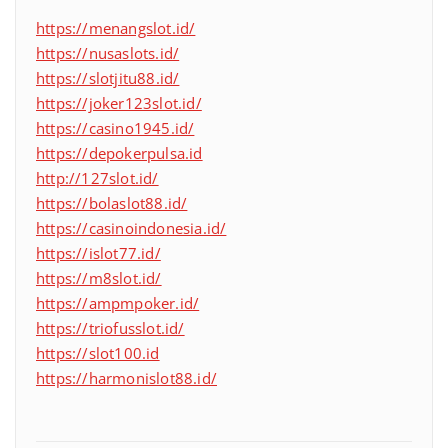
https://menangslot.id/
https://nusaslots.id/
https://slotjitu88.id/
https://joker123slot.id/
https://casino1945.id/
https://depokerpulsa.id
http://127slot.id/
https://bolaslot88.id/
https://casinoindonesia.id/
https://islot77.id/
https://m8slot.id/
https://ampmpoker.id/
https://triofusslot.id/
https://slot100.id
https://harmonislot88.id/