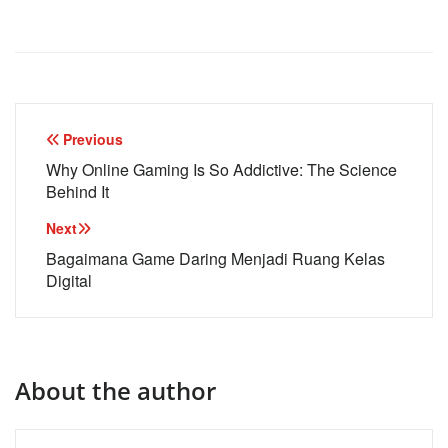
Post
Previous
navigation
Why Online Gaming Is So Addictive: The Science
Behind It
Next
Bagaimana Game Daring Menjadi Ruang Kelas
Digital
About the author