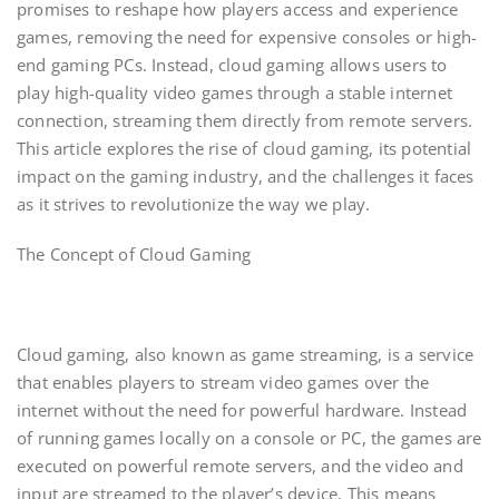
promises to reshape how players access and experience
games, removing the need for expensive consoles or high-
end gaming PCs. Instead, cloud gaming allows users to
play high-quality video games through a stable internet
connection, streaming them directly from remote servers.
This article explores the rise of cloud gaming, its potential
impact on the gaming industry, and the challenges it faces
as it strives to revolutionize the way we play.
The Concept of Cloud Gaming
Cloud gaming, also known as game streaming, is a service
that enables players to stream video games over the
internet without the need for powerful hardware. Instead
of running games locally on a console or PC, the games are
executed on powerful remote servers, and the video and
input are streamed to the player’s device. This means