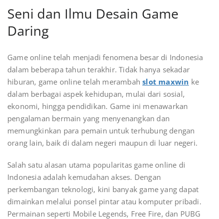
Seni dan Ilmu Desain Game
Daring
Game online telah menjadi fenomena besar di Indonesia
dalam beberapa tahun terakhir. Tidak hanya sekadar
hiburan, game online telah merambah
slot maxwin
ke
dalam berbagai aspek kehidupan, mulai dari sosial,
ekonomi, hingga pendidikan. Game ini menawarkan
pengalaman bermain yang menyenangkan dan
memungkinkan para pemain untuk terhubung dengan
orang lain, baik di dalam negeri maupun di luar negeri.
Salah satu alasan utama popularitas game online di
Indonesia adalah kemudahan akses. Dengan
perkembangan teknologi, kini banyak game yang dapat
dimainkan melalui ponsel pintar atau komputer pribadi.
Permainan seperti Mobile Legends, Free Fire, dan PUBG