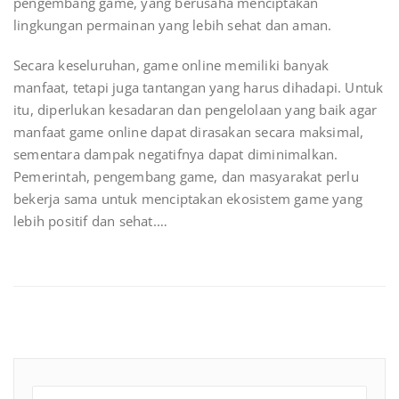
pengembang game, yang berusaha menciptakan
lingkungan permainan yang lebih sehat dan aman.
Secara keseluruhan, game online memiliki banyak
manfaat, tetapi juga tantangan yang harus dihadapi. Untuk
itu, diperlukan kesadaran dan pengelolaan yang baik agar
manfaat game online dapat dirasakan secara maksimal,
sementara dampak negatifnya dapat diminimalkan.
Pemerintah, pengembang game, dan masyarakat perlu
bekerja sama untuk menciptakan ekosistem game yang
lebih positif dan sehat.…