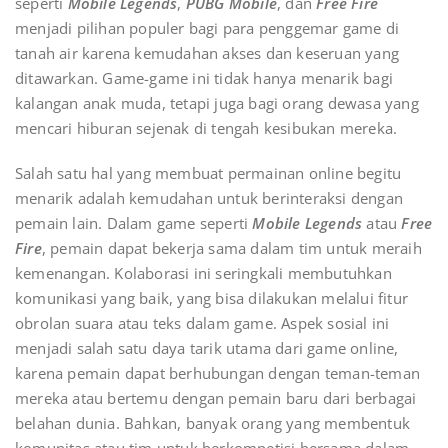
seperti
Mobile Legends
,
PUBG Mobile
, dan
Free Fire
menjadi pilihan populer bagi para penggemar game di
tanah air karena kemudahan akses dan keseruan yang
ditawarkan. Game-game ini tidak hanya menarik bagi
kalangan anak muda, tetapi juga bagi orang dewasa yang
mencari hiburan sejenak di tengah kesibukan mereka.
Salah satu hal yang membuat permainan online begitu
menarik adalah kemudahan untuk berinteraksi dengan
pemain lain. Dalam game seperti
Mobile Legends
atau
Free
Fire
, pemain dapat bekerja sama dalam tim untuk meraih
kemenangan. Kolaborasi ini seringkali membutuhkan
komunikasi yang baik, yang bisa dilakukan melalui fitur
obrolan suara atau teks dalam game. Aspek sosial ini
menjadi salah satu daya tarik utama dari game online,
karena pemain dapat berhubungan dengan teman-teman
mereka atau bertemu dengan pemain baru dari berbagai
belahan dunia. Bahkan, banyak orang yang membentuk