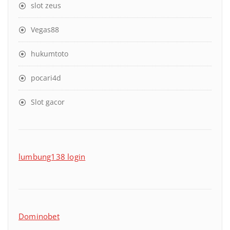
slot zeus
Vegas88
hukumtoto
pocari4d
Slot gacor
lumbung138 login
Dominobet