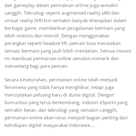
dan gameplay dalam permainan online juga semakin
canggih. Teknologi seperti augmented reality (AR) dan
virtual reality (VR) kini semakin banyak diterapkan dalam
berbagai game, memberikan pengalaman bermain yang
lebih realistis dan imersif. Dengan menggunakan
perangkat seperti headset VR, pemain bisa merasakan
sensasi bermain yang jauh lebih mendalam. Semua inovasi
ini membuat permainan online semakin menarik dan
menantang bagi para pemain.
Secara keseluruhan, permainan online telah menjadi
fenomena yang tidak hanya menghibur, tetapi juga
menciptakan peluang baru di dunia digital. Dengan
komunitas yang terus berkembang, industri eSports yang
semakin besar, dan teknologi yang semakin canggih,
permainan online akan terus menjadi bagian penting dari
kehidupan digital masyarakat Indonesia.…