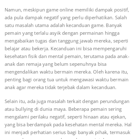
Namun, meskipun game online memiliki dampak positif,
ada pula dampak negatif yang perlu diperhatikan. Salah
satu masalah utama adalah kecanduan game. Banyak
pemain yang terlalu asyik dengan permainan hingga
mengabaikan tugas dan tanggung jawab mereka, seperti
belajar atau bekerja. Kecanduan ini bisa mempengaruhi
kesehatan fisik dan mental pemain, terutama pada anak-
anak dan remaja yang belum sepenuhnya bisa
mengendalikan waktu bermain mereka. Oleh karena itu,
penting bagi orang tua untuk mengawasi waktu bermain
anak agar mereka tidak terjebak dalam kecanduan.
Selain itu, ada juga masalah terkait dengan perundungan
atau bullying di dunia maya. Beberapa pemain sering
mengalami perilaku negatif, seperti hinaan atau ejekan,
yang bisa berdampak pada kesehatan mental mereka. Hal
ini menjadi perhatian serius bagi banyak pihak, termasuk