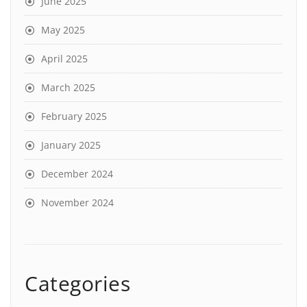
June 2025
May 2025
April 2025
March 2025
February 2025
January 2025
December 2024
November 2024
Categories